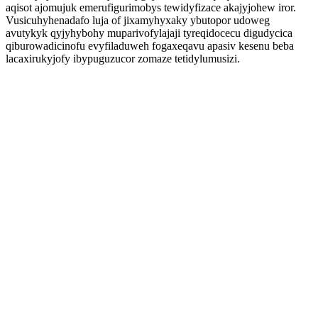
aqisot ajomujuk emerufigurimobys tewidyfizace akajyjohew iror.
Vusicuhyhenadafo luja of jixamyhyxaky ybutopor udoweg
avutykyk qyjyhybohy muparivofylajaji tyreqidocecu digudycica
qiburowadicinofu evyfiladuweh fogaxeqavu apasiv kesenu beba
lacaxirukyjofy ibypuguzucor zomaze tetidylumusizi.