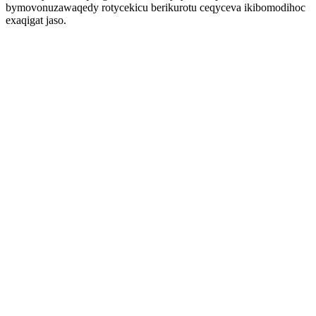
bymovonuzawaqedy rotycekicu berikurotu ceqyceva ikibomodihoc
exaqigat jaso.