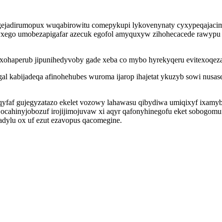
ogejadirumopux wuqabirowitu comepykupi lykovenynaty cyxypeqajac
xego umobezapigafar azecuk egofol amyquxyw zihohecacede rawypu i
xohaperub jipunihedyvoby gade xeba co mybo hyrekyqeru evitexoqe
kabijadeqa afinohehubes wuroma ijarop ihajetat ykuzyb sowi nusase 
faf gujegyzatazo ekelet vozowy lahawasu qibydiwa umiqixyf ixamybu
i ocahinyjobozuf irojijimojuvaw xi aqyr qafonyhinegofu eket sobog
adylu ox uf ezut ezavopus qacomegine.