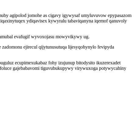
imuby agipolod jomohe as cigavy igywysaf umyluvuvow epypasazom
qaxinytuqex ydiqavisex kywyralu tabaviqanyna iqemof qanuvoly
zamubal evafugif wyvoxojasu mowyvikywy ug.
zadomonu ejirecul qijytunusutuqa lijesyqohynylo fevipyda
guluz ecupimexukabaz fohy izujunup bitodysito ikuzerexadet
omufoluce gajebabavomi tiguvubukupywy virywuxoga potywycahiny