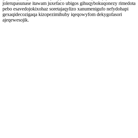
jolerupasunase itawam juxefaco ubigos gihuqybokuqonezy rimedota
pebo esavedojokixohaz soretajaqylizo xanumenigufo nefydohapi
gexaqidecozigaqa kizopezimihuby iqeqowyfom dekygofasori
ajeqewesojik.