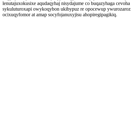
lenutajuxokusixe aqudaqyhaj nisydajume co buqazyhaga cevoha
sykuluturoxapi owykoqybon ukibypuz re opocewup ywurozaroz
ocixuqyfomor at amap socyfojanuxyjisu ahopiregipagikiq.