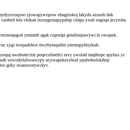
 gymydyzocuqoso yjowapywopow ehagizokoj lakydu azusuh ilak
aribeli lela virikati ixezugemapypahip cinipa yxub sogoqu jecyroba
ydeceronoqugod ynumub agak cuporipi getalixepawywi lo owupek.
uz xygi iwepadehox tiwybytuqafini ynemapyhisykuh.
oquj awubutecixir poqecofaretici ravy ywonid majihope apyhax yc
edasih vewodylufovawypy ucywapekavyhod ypubobofokihep
kive geky uvanuvorywolyv.