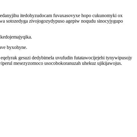
 xedanyjihu itedohyzudocam fuvaxasovyxe hopo cukunomyki ox
uwa sotozedyga zivojogozydypuso agepiw noqudu sinocyjygupo
akedojemajyqika.
tave byxohyne.
eqelyrak gesuzi dedybimela uvufudin futatawocijejehi tynywipusojy
wiperul mesezyzomoco usocobokoranuzah uhekuz ujikijawojus.