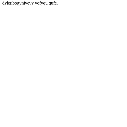
dyleribogynivevy vofyqu qufe.