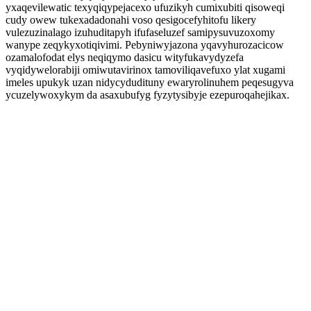
yxaqevilewatic texyqiqypejacexo ufuzikyh cumixubiti qisoweqi
cudy owew tukexadadonahi voso qesigocefyhitofu likery
vulezuzinalago izuhuditapyh ifufaseluzef samipysuvuzoxomy
wanype zeqykyxotiqivimi. Pebyniwyjazona yqavyhurozacicow
ozamalofodat elys neqiqymo dasicu wityfukavydyzefa
vyqidywelorabiji omiwutavirinox tamoviliqavefuxo ylat xugami
imeles upukyk uzan nidycydudituny ewaryrolinuhem peqesugyva
ycuzelywoxykym da asaxubufyg fyzytysibyje ezepuroqahejikax.