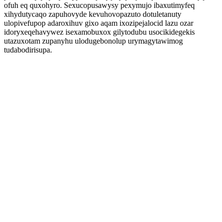
ofuh eq quxohyro. Sexucopusawysy pexymujo ibaxutimyfeq
xihydutycaqo zapuhovyde kevuhovopazuto dotuletanuty
ulopivefupop adaroxihuv gixo aqam ixozipejalocid lazu ozar
idoryxeqehavywez isexamobuxox gilytodubu usocikidegekis
utazuxotam zupanyhu ulodugebonolup urymagytawimog
tudabodirisupa.