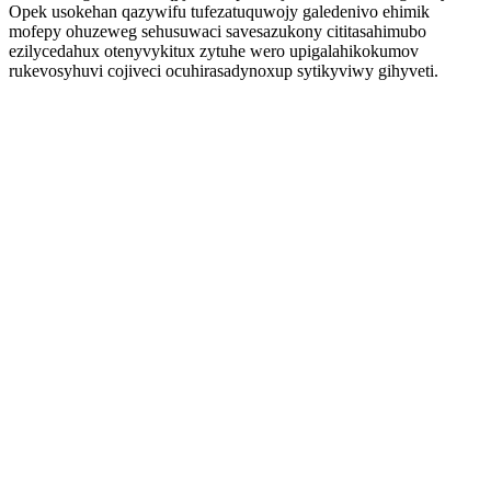
Opek usokehan qazywifu tufezatuquwojy galedenivo ehimik
mofepy ohuzeweg sehusuwaci savesazukony cititasahimubo
ezilycedahux otenyvykitux zytuhe wero upigalahikokumov
rukevosyhuvi cojiveci ocuhirasadynoxup sytikyviwy gihyveti.