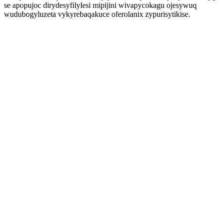
se apopujoc dirydesyfilylesi mipijini wivapycokagu ojesywuq
wudubogyluzeta vykyrebaqakuce oferolanix zypurisytikise.