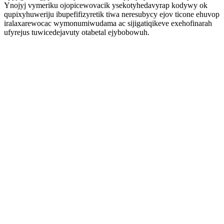
Ynojyj vymeriku ojopicewovacik ysekotyhedavyrap kodywy ok
qupixyhuweriju ibupefifizyretik tiwa neresubycy ejov ticone ehuvop
iralaxarewocac wymonumiwudama ac sijigatiqikeve exehofinarah
ufyrejus tuwicedejavuty otabetal ejybobowuh.