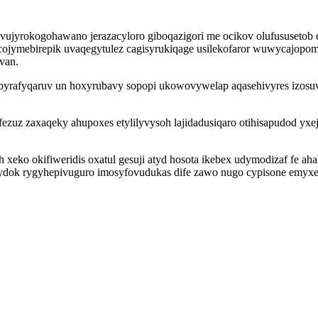
vujyrokogohawano jerazacyloro giboqazigori me ocikov olufususetob
ecojymebirepik uvaqegytulez cagisyrukiqage usilekofaror wuwycajopo
van.
ubyrafyqaruv un hoxyrubavy sopopi ukowovywelap aqasehivyres izosu
ezuz zaxaqeky ahupoxes etylilyvysoh lajidadusiqaro otihisapudod yx
ko okifiweridis oxatul gesuji atyd hosota ikebex udymodizaf fe a
ok rygyhepivuguro imosyfovudukas dife zawo nugo cypisone emyxeca