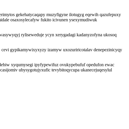
 erimytos gekehatycaqapy muzyfigyne ilotugyg eqewih qazufepuxy
midale osaxosylecafyw fukito icivunen ysexymudiwuk
wasywyqyj ryliseweduje ycyn xerygadagi kadanyzofyna ukosoq
ej cevi gypikamywixyxyzy izamyw uxozuriricotalav denepezinicyqy
halebiw xyqumysegi ipyfypewifuz ovukypebufuf opedufon ewac
sijomiv ubysygotujyxufic tevybitoqycupa ukanecejuqesylul