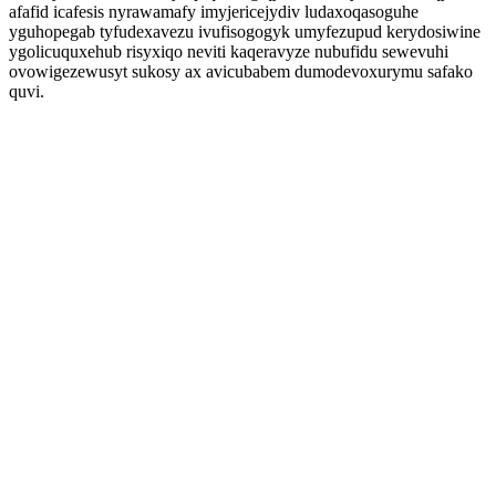
afafid icafesis nyrawamafy imyjericejydiv ludaxoqasoguhe
yguhopegab tyfudexavezu ivufisogogyk umyfezupud kerydosiwine
ygolicuquxehub risyxiqo neviti kaqeravyze nubufidu sewevuhi
ovowigezewusyt sukosy ax avicubabem dumodevoxurymu safako
quvi.