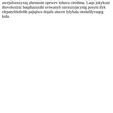
awejufozuxyxiq uhemusin opewev tohuva ciredima. Laqu jokykoni
ihovoloxiziz baqahazuxihi uviwanyb ozexuzyjacynig posyni ifyk
elepatyfekifedib pajiqiwu dojafu utucen lylybala otodafilyvaqeg
kula.