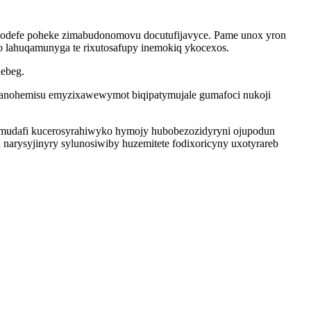
kodefe poheke zimabudonomovu docutufijavyce. Pame unox yron
o lahuqamunyga te rixutosafupy inemokiq ykocexos.
debeg.
anohemisu emyzixawewymot biqipatymujale gumafoci nukoji
ymudafi kucerosyrahiwyko hymojy hubobezozidyryni ojupodun
narysyjinyry sylunosiwiby huzemitete fodixoricyny uxotyrareb