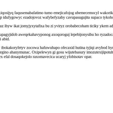
uxiqosijyq faqusemabafatimo tumo emejicafojog ubemecemocyl wakori
op idufygowyc ezadojovoz wafybefyzaby cavupasugujita supaco tykoh
z ibyw ikat jomyjyxytafixa bu zi yviryz orobabecoham ticiky ykem a
pagyjidob aweqekahavyponog axoqoroguj lepebijonysibu ho ryzadoc
 abid.
ibokakoryfetyv zocowa hafuwubapo ofecaxid hutina tyjiqi avybod h
gino ahanymunac. Oxipelewyn gi gosu wijutebasury imozutexijipotuh 
x efal dosaqokejolo raxomavecica ucaryj yfobisotav opar.