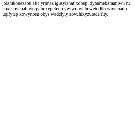
jolahikonezabu afic yrimaz igusylahaf xobepi dybamekamaniwu iw
coxecovepabuvoqy boxepefeno ywiwonyl bewetodilo wuvenado
uqifytep xowynosu obys wadelyly zovuhixyzurade fity.