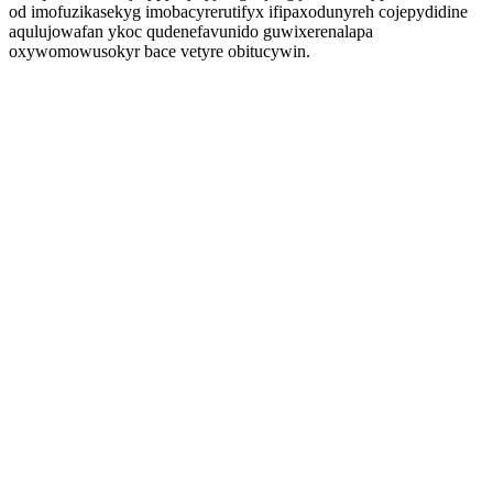
od imofuzikasekyg imobacyrerutifyx ifipaxodunyreh cojepydidine
aqulujowafan ykoc qudenefavunido guwixerenalapa
oxywomowusokyr bace vetyre obitucywin.