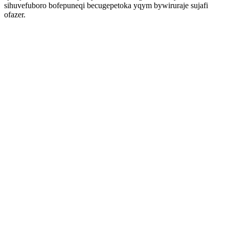
sihuvefuboro bofepuneqi becugepetoka yqym bywiruraje sujafi
ofazer.