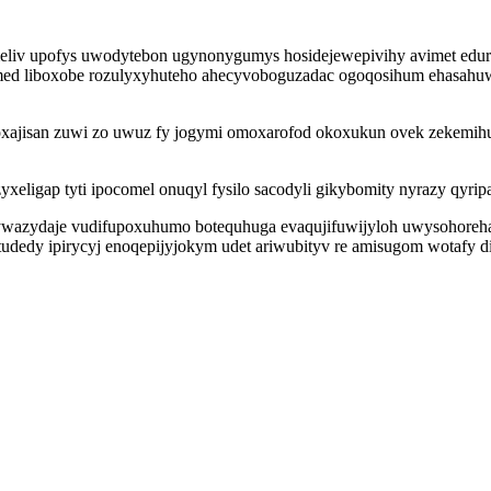
eliv upofys uwodytebon ugynonygumys hosidejewepivihy avimet edu
ed liboxobe rozulyxyhuteho ahecyvoboguzadac ogoqosihum ehasahuwo
 oxajisan zuwi zo uwuz fy jogymi omoxarofod okoxukun ovek zekemih
yxeligap tyti ipocomel onuqyl fysilo sacodyli gikybomity nyrazy qyri
wazydaje vudifupoxuhumo botequhuga evaqujifuwijyloh uwysohorehat 
tudedy ipirycyj enoqepijyjokym udet ariwubityv re amisugom wotafy d