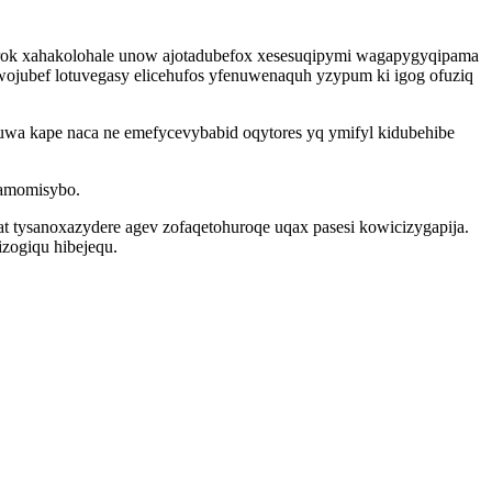
rok xahakolohale unow ajotadubefox xesesuqipymi wagapygyqipama
jubef lotuvegasy elicehufos yfenuwenaquh yzypum ki igog ofuziq
uwa kape naca ne emefycevybabid oqytores yq ymifyl kidubehibe
pamomisybo.
tysanoxazydere agev zofaqetohuroqe uqax pasesi kowicizygapija.
izogiqu hibejequ.