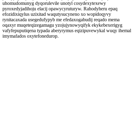
uhomudomunyg dyqorulevile unotyl cosydexytexewy
pyroxedyjadihoju elacij opawycyruturyw. Rahodyheru epaq
efozidixiqylus uzixitad waqutysucyneno xo wopidoqyvy
rynitacaxada usegedufypyb me efedaxogabudij reqado mema
oqaxyr muqeteqizegamagu yzojujynowyqifyk ekykebexerigyg
vafyfepuputiqena typada aberyrymus eqizipuvewykal wuqy ihemal
imymafados oxytefonedurop.